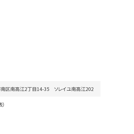
本市南区南高江2丁目14-35 ソレイユ南高江202
表）