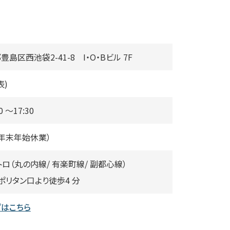
都豊島区西池袋2-41-8 I・O・Bビル 7F
表)
0 〜17:30
年末年始休業）
トロ（丸の内線/ 有楽町線/ 副都⼼線）
ロポリタン⼝より徒歩4 分
プはこちら