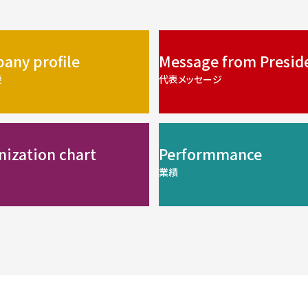
any profile
Message from Presid
要
代表メッセージ
nization chart
Performmance
業績