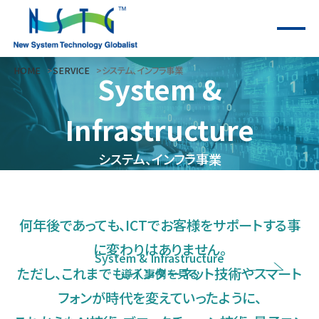
HOME
SERVICE
システム、インフラ事業
System &
Infrastructure
システム、インフラ事業
「ワクワクと信頼」
～常に新しい事にチャレンジしながら、でも安心でき
るサポートをご提供し、
何年後であっても、ICTでお客様をサポートする事
お客様に信頼され続けるチームでありたい～
に変わりはありません。
System & Infrastructure
ただし、これまでも、インターネット技術やスマート
導入事例を見る
フォンが時代を変えていったように、