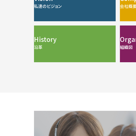
私達のビジョン
会社概
History
Orga
沿革
組織図