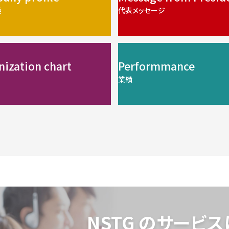
要
代表メッセージ
nization chart
Performmance
業績
NSTG のサービ