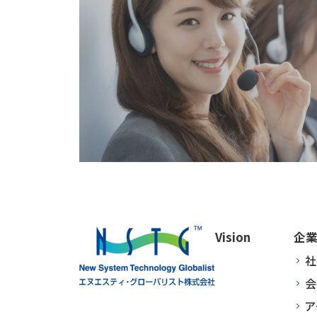
Vision
企
社
会
ア