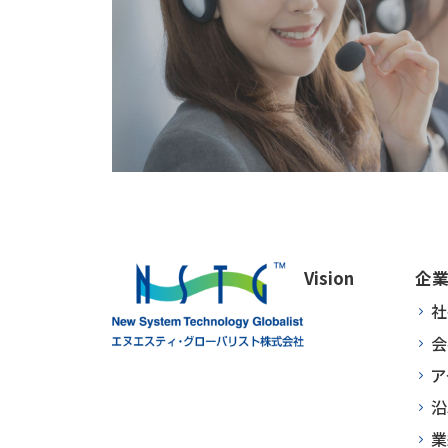
Vision
企
社
会
ア
沿
業