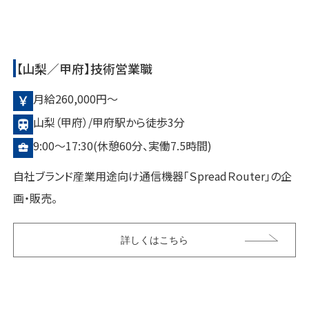
ファシリティ＆エネルギー事業
【山梨／甲府】技術営業職
営業職
技術職
月給260,000円〜
山梨（甲府）/甲府駅から徒歩3分
9:00～17:30(休憩60分、実働7.5時間)
自社ブランド産業用途向け通信機器「ＳpreadＲouter」の企
画・販売。
詳しくはこちら